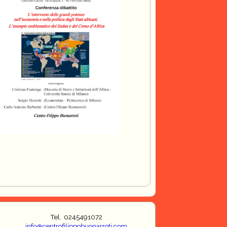
Tel. 0245491072
info@centrofilippobuonarroti.com