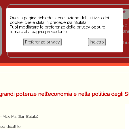
Insegnanti contro il
Calendario
Storico iniziative
razzismo
iniziative
Questa pagina richiede l'accettazione dell'utilizzo dei
cookie, che è stata in precedenza rifiutata.
Home
Scuola BINARI
Biblioteca digitale
Puoi modificare le preferenze della privacy oppure
Progetti per le scuole 2023-2024
Link
Collan
tornare alla pagina precedente.
Chi siamo
Preferenze privacy
Indietro
Coordinamento Docenti contro Razzismo, Xenofobia
Documentazione
grandi potenze nell'economia e nella politica degli St
 – M1 e M4 (San Babila)
za-dibattito