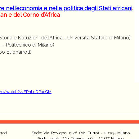
e nell’economia e nella politica degli Stati africani
.
n e del Corno d’Africa
toria e Istituzioni dell’Africa - Università Statale di Milano)
– Politecnico di Milano)
ppo Buonarroti)
com/watch?v=EPnLcDPaoQM
roti
Sede: Via Rovigno, n.26 (M1 Turro) - 20125 Milano
Sede legale: Via Treviso, n.6 - 20127 Milano