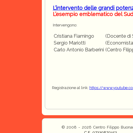
L’intervento delle grandi potenz
L’esempio emblematico del Suda
Intervengono:
Cristiana Fiamingo
(Docente di S
Sergio Mariotti
(Economista 
Carlo Antonio Barberini
(Centro Fili
Registrazione al link:
https://www.youtube.
© 2008 - 2026 Centro Filippo Buonar
C.F. 97339870152