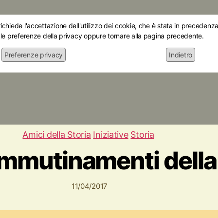
chiede l'accettazione dell'utilizzo dei cookie, che è stata in precedenza 
 le preferenze della privacy oppure tornare alla pagina precedente.
Preferenze privacy
Indietro
Home
Chi siamo
Le mostre
Attiv
Amici della Storia
Iniziative
Storia
 ammutinamenti dell
11/04/2017