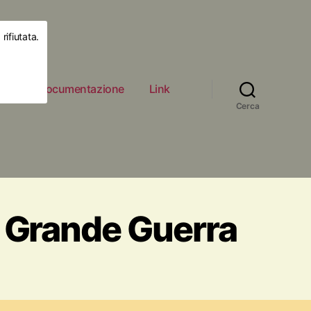
rifiutata.
ità
Documentazione
Link
Cerca
a Grande Guerra