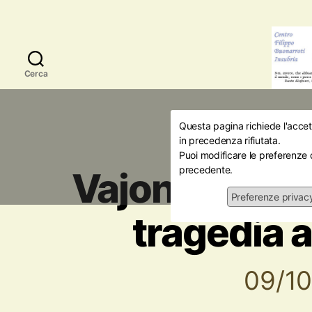
Cerca
Questa pagina richiede l'accett
Attualità
in precedenza rifiutata.
Puoi modificare le preferenze 
precedente.
Vajont, 9 ott
Preferenze privac
tragedia 
09/1