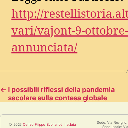
http://restellistoria.al
vari/vajont-9-ottobre
annunciata/
←
I possibili riflessi della pandemia
secolare sulla contesa globale
Sede: Via Rovigno,
© 2026
Centro Filippo Buonarroti Insubria
Sede legale: Vi