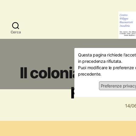
Cerca
Questa pagina richiede l'accett
Iniziative
Libri
in precedenza rifiutata.
Il colonialismo it
Puoi modificare le preferenze 
precedente.
passato 
Preferenze privac
14/0