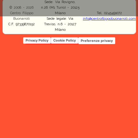
Sede: Via Rovigno,
© 2008 - 2026
n.26 (M1 Turro) - 20125
Centro Filippo
Milano
Tel. 0245491072
Buonarroti
Sede legale: Via
info@centrofilippobuonarroti.com
C.F. 97339870152
Treviso, n.6 - 20127
Milano
Privacy Policy
Cookie Policy
Preferenze privacy