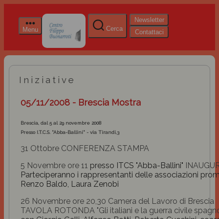
Newsletter
Cerca
Menu
Contattaci
Iniziative
05/11/2008 - Brescia Mostra
Brescia, dal 5 al 29 novembre 2008
Presso I.T.C.S. "Abba-Ballini" - via Tirandi,3
31 Ottobre CONFERENZA STAMPA
5 Novembre ore 11
presso ITCS "Abba-Ballini"
INAUGU
Parteciperanno i rappresentanti delle associazioni promotri
Renzo Baldo, Laura Zenobi
26 Novembre ore 20,30 Camera del Lavoro di Brescia
TAVOLA ROTONDA "Gli italiani e la guerra civile spagno