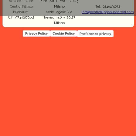
© 2008 - 2026
n.26 (M1 Turro) - 20125
Centro Filippo
Milano
Tel. 0245491072
Buonarroti
Sede legale: Via
info@centrofilippobuonarroti.com
C.F. 97339870152
Treviso, n.6 - 20127
Milano
Privacy Policy
Cookie Policy
Preferenze privacy