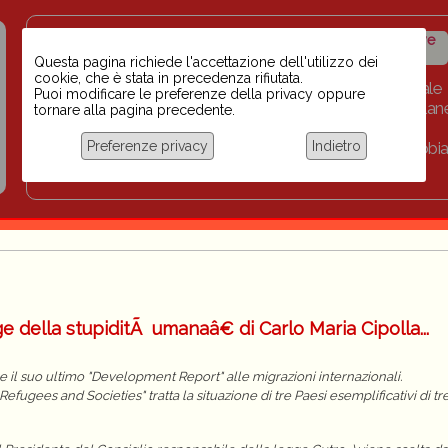
Insegnanti contro il
Calendario
Storico iniziative
razzismo
iniziative
Questa pagina richiede l'accettazione dell'utilizzo dei
cookie, che è stata in precedenza rifiutata.
Home
Scuola BINARI
Biblioteca digitale
Puoi modificare le preferenze della privacy oppure
Progetti per le scuole 2023-2024
Link
Collan
tornare alla pagina precedente.
Chi siamo
Preferenze privacy
Indietro
Coordinamento Docenti contro Razzismo, Xenofobia
Documentazione
della stupiditÃ umanaâ€ di Carlo Maria Cipolla...
 il suo ultimo "Development Report" alle migrazioni internazionali.
Refugees and Societies" tratta la situazione di tre Paesi esemplificativi di tr