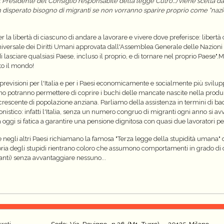
er il Presidente del Consiglio responsabile della legge Cutro...) viene scelta
 disperato bisogno di migranti se non vorranno sparire proprio come "nazio
r la libertà di ciascuno di andare a lavorare e vivere dove preferisce: liber
niversale dei Diritti Umani approvata dall'Assemblea Generale delle Nazioni U
 lasciare qualsiasi Paese, incluso il proprio, e di tornare nel proprio Paese".M
to il mondo!
revisioni per l'Italia e per i Paesi economicamente e socialmente più svilupp
nno potranno permettere di coprire i buchi delle mancate nascite nella prod
rescente di popolazione anziana. Parliamo della assistenza in termini di ba
onistico: infatti l'Italia, senza un numero congruo di migranti ogni anno si a
 oggi si fatica a garantire una pensione dignitosa con quasi due lavoratori p
come negli altri Paesi richiamano la famosa "Terza legge della stupidità umana
ria degli stupidi rientrano coloro che assumono comportamenti in grado di d
inanti) senza avvantaggiare nessuno...