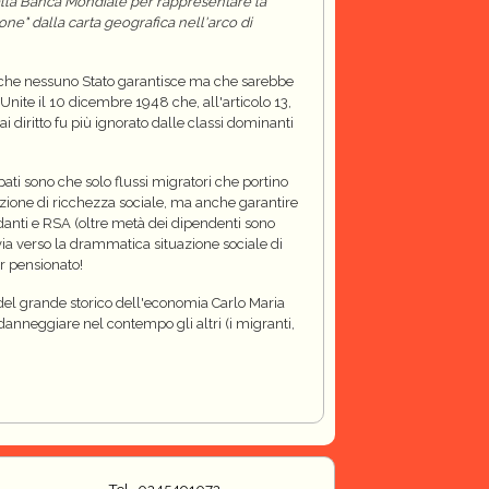
 dalla Banca Mondiale per rappresentare la
ne" dalla carta geografica nell'arco di
tà che nessuno Stato garantisce ma che sarebbe
nite il 10 dicembre 1948 che, all'articolo 13,
ai diritto fu più ignorato dalle classi dominanti
ati sono che solo flussi migratori che portino
uzione di ricchezza sociale, ma anche garantire
danti e RSA (oltre metà dei dipendenti sono
vvia verso la drammatica situazione sociale di
er pensionato!
" del grande storico dell'economia Carlo Maria
anneggiare nel contempo gli altri (i migranti,