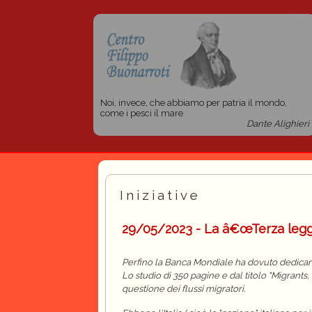
Noi, invece, che abbiamo per patria il mondo,
come i pesci il mare
Dante Alighieri
Iniziative
29/05/2023 - La â€œTerza legge 
Perfino la Banca Mondiale ha dovuto dedicare
Lo studio di 350 pagine e dal titolo "Migrants, 
questione dei flussi migratori.