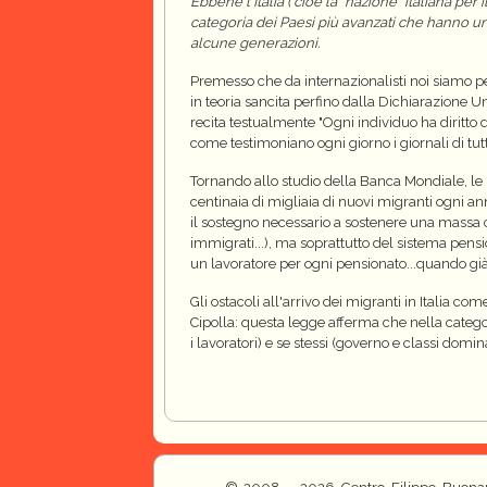
Ebbene l'Italia ( cioè la "nazione" italiana p
categoria dei Paesi più avanzati che hanno un
alcune generazioni.
Premesso che da internazionalisti noi siamo pe
in teoria sancita perfino dalla Dichiarazione U
recita testualmente "Ogni individuo ha diritto di
come testimoniano ogni giorno i giornali di tut
Tornando allo studio della Banca Mondiale, le p
centinaia di migliaia di nuovi migranti ogni a
il sostegno necessario a sostenere una massa c
immigrati...), ma soprattutto del sistema pensi
un lavoratore per ogni pensionato...quando già
Gli ostacoli all'arrivo dei migranti in Italia 
Cipolla: questa legge afferma che nella catego
i lavoratori) e se stessi (governo e classi dom