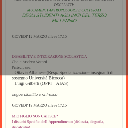
DEGLI ATTI:
MUTAMENTI ANTROPOLOGICI E CULTURALI
DEGLI STUDENTI AGLI INIZI DEL TERZO
MILLENNIO
GIOVEDI’ 12 MARZO alle re 17,15
DISABILITA’ E INTEGRAZIONE SCOLASTICA
Chair: Andrea Varani
Partecipano:
- Ottavia Albanese (Resp. Specializzazione insegnanti di
sostegno Università Bicocca)
- Luigi Gilberti (OPPI – AIAS)
segue dibattito e rinfresco
GIOVEDI’ 19 MARZO alle re 17,15
MIO FIGLIO NON CAPISCE?
I disturbi Specifici dell’Apprendimento (dislessia, disgrafia,
discalculia)