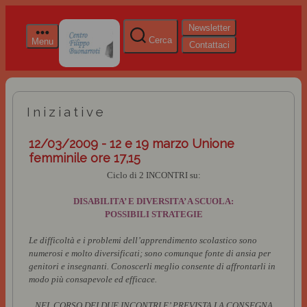
Newsletter
Cerca
Menu
Contattaci
Iniziative
12/03/2009 - 12 e 19 marzo Unione
femminile ore 17,15
Ciclo di 2 INCONTRI su:
DISABILITA’ E DIVERSITA’ A SCUOLA:
POSSIBILI STRATEGIE
Le difficoltà e i problemi dell’apprendimento scolastico sono
numerosi e molto diversificati; sono comunque fonte di ansia per
genitori e insegnanti. Conoscerli meglio consente di affrontarli in
modo più consapevole ed efficace.
NEL CORSO DEI DUE INCONTRI
E’ PREVISTA LA CONSEGNA