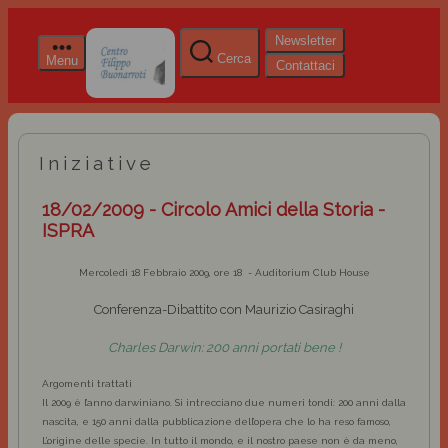
Newsletter
Cerca
Menu
Contattaci
Iniziative
18/02/2009 - Circolo Amici della Storia -
ISPRA
Mercoledì 18 Febbraio 2009, ore 18 - Auditorium Club House
Conferenza-Dibattito con Maurizio Casiraghi
Charles Darwin: 200 anni portati bene !
Argomenti trattati
Il 2009 è l’anno darwiniano. Si intrecciano due numeri tondi: 200 anni dalla
nascita, e 150 anni dalla pubblicazione dell’opera che lo ha reso famoso,
L’origine delle specie. In tutto il mondo, e il nostro paese non è da meno,