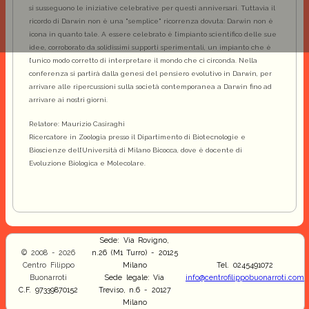
si susseguono le iniziative celebrative per questi anniversari. Tuttavia il
ricordo di Darwin non è una "semplice" ricorrenza dovuta: Darwin non è
icona in quanto tale. A essere celebrato è l’impianto scientifico delle sue
idee, corroborato da solidissimi supporti sperimentali, un impianto che è
l’unico modo corretto di interpretare il mondo che ci circonda. Nella
conferenza si partirà dalla genesi del pensiero evolutivo in Darwin, per
arrivare alle ripercussioni sulla società contemporanea a Darwin fino ad
arrivare ai nostri giorni.
Relatore: Maurizio Casiraghi
Ricercatore in Zoologia presso il Dipartimento di Biotecnologie e
Bioscienze dell’Università di Milano Bicocca, dove è docente di
Evoluzione Biologica e Molecolare.
Sede: Via Rovigno,
© 2008 - 2026
n.26 (M1 Turro) - 20125
Centro Filippo
Milano
Tel. 0245491072
Buonarroti
Sede legale: Via
info@centrofilippobuonarroti.com
C.F. 97339870152
Treviso, n.6 - 20127
Milano