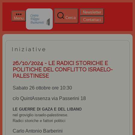
Newsletter
Cerca
Menu
Contattaci
Iniziative
26/10/2024 - LE RADICI STORICHE E
POLITICHE DEL CONFLITTO ISRAELO-
PALESTINESE
Sabato 26 ottobre ore 10:30
c/o QuintAssenza via Passerini 18
LE GUERRE DI GAZA E DEL LIBANO
nel groviglio israelo-palestinese.
Radici storiche e fattori politici
Carlo Antonio Barberini