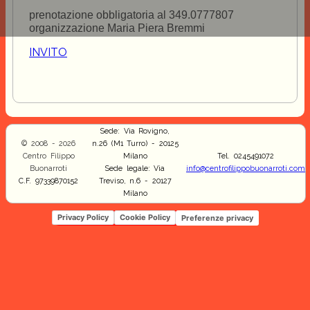
prenotazione obbligatoria al 349.0777807
organizzazione Maria Piera Bremmi
INVITO
Sede: Via Rovigno,
© 2008 - 2026
n.26 (M1 Turro) - 20125
Centro Filippo
Milano
Tel. 0245491072
Buonarroti
Sede legale: Via
info@centrofilippobuonarroti.com
C.F. 97339870152
Treviso, n.6 - 20127
Milano
Privacy Policy
Cookie Policy
Preferenze privacy