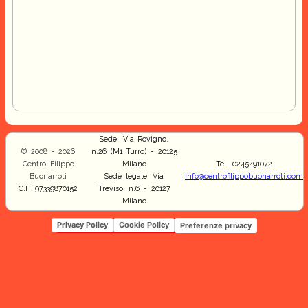
Sede: Via Rovigno,
© 2008 - 2026
n.26 (M1 Turro) - 20125
Centro Filippo
Milano
Tel. 0245491072
Buonarroti
Sede legale: Via
info@centrofilippobuonarroti.com
C.F. 97339870152
Treviso, n.6 - 20127
Milano
Privacy Policy
Cookie Policy
Preferenze privacy