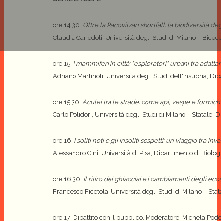
ore 14.30:
Oltre la Racovitzan shortfall: la biodiversità de
Claudia Canedoli, Università degli Studi di Milano – Bicoc
ore 15:
I mammiferi in città: "esploratori" urbani tra adatt
Adriano Martinoli, Università degli Studi dell'Insubria, Di
ore 15.30:
Aculei tra le strade: come api, vespe e formic
Carlo Polidori, Università degli Studi di Milano – Statale,
ore 16:
I soliti noti e gli insoliti sospetti: un viaggio tra 
Alessandro Cini, Università di Pisa, Dipartimento di Biolog
ore 16.30:
Il ritiro dei ghiacciai e i cambiamenti degli eco
Francesco Ficetola, Università degli Studi di Milano – Sta
ore 17: Dibattito con il pubblico. Moderatore: Michela Pode