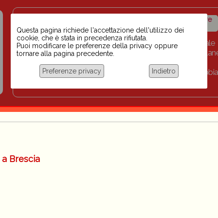
Insegnanti contro il
Calendario
Storico iniziative
razzismo
iniziative
Questa pagina richiede l'accettazione dell'utilizzo dei
cookie, che è stata in precedenza rifiutata.
Home
Scuola BINARI
Biblioteca digitale
Puoi modificare le preferenze della privacy oppure
Progetti per le scuole 2023-2024
Link
Collan
tornare alla pagina precedente.
Chi siamo
Preferenze privacy
Indietro
Coordinamento Docenti contro Razzismo, Xenofobia
Documentazione
 a Brescia