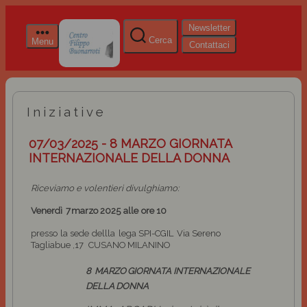
Newsletter
Cerca
Menu
Contattaci
Iniziative
07/03/2025 - 8 MARZO GIORNATA
INTERNAZIONALE DELLA DONNA
Riceviamo e volentieri divulghiamo:
Venerdì
7
marzo
2025
alle
ore
10
presso
la
sede
dellla
lega
SPI-CGIL
Via Sereno
Tagliabue
,17
CUSANO
MILANINO
8
MARZO
GIORNATA
INTERNAZIONALE
DELLA
DONNA