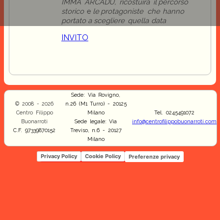
IMMA
ARCADU,
ricostuirà
il
percorso
storico
e
le
protagoniste che
hanno
portato a
scegliere
quella
data
INVITO
Sede: Via Rovigno,
© 2008 - 2026
n.26 (M1 Turro) - 20125
Centro Filippo
Milano
Tel. 0245491072
Buonarroti
Sede legale: Via
info@centrofilippobuonarroti.com
C.F. 97339870152
Treviso, n.6 - 20127
Milano
Privacy Policy
Cookie Policy
Preferenze privacy