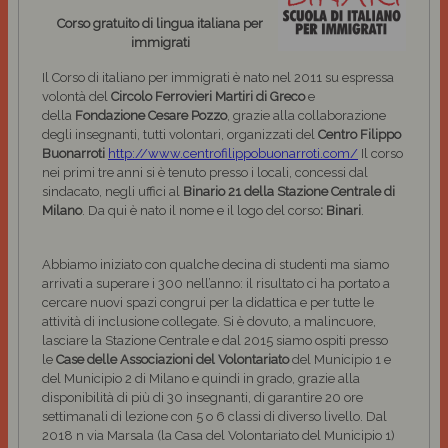
Corso gratuito di lingua italiana per
immigrati
Il Corso di italiano per immigrati è nato nel 2011 su espressa
volontà del
Circolo Ferrovieri Martiri di Greco
e
della
Fondazione Cesare Pozzo
, grazie alla collaborazione
degli insegnanti, tutti volontari, organizzati del
Centro Filippo
Buonarroti
http://www.centrofilippobuonarroti.com/
Il corso
nei primi tre anni si è tenuto presso i locali, concessi dal
sindacato, negli uffici al
Binario 21
della
Stazione Centrale di
Milano
. Da qui è nato il nome e il logo del corso
: Binari
.
Abbiamo iniziato con qualche decina di studenti ma siamo
arrivati a superare i 300 nell’anno: il risultato ci ha portato a
cercare nuovi spazi congrui per la didattica e per tutte le
attività di inclusione collegate. Si è dovuto, a malincuore,
lasciare la Stazione Centrale e dal 2015 siamo ospiti presso
le
Case delle Associazioni del Volontariato
del Municipio 1 e
del Municipio 2 di Milano e quindi in grado, grazie alla
disponibilità di più di 30 insegnanti, di garantire 20 ore
settimanali di lezione con 5 o 6 classi di diverso livello. Dal
2018 n via Marsala (la Casa del Volontariato del Municipio 1)