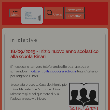
Newsletter
Cerca
Menu
Contattaci
Iniziative
18/09/2025 - Inizio nuovo anno scolastico
alla scuola Binari
E’ necessario iscriversi telefonando allo 0245491072 o
scrivendo a
info@centrofilippobuonarroti.com
tuita d’italiano
per migranti Binari
è ospitata presso la Casa del Municipio
1 (via Marsala 8) e Municipio 2 (via
Miramare 9) e nel quartiere di Via
Padova presso via Mosso 3