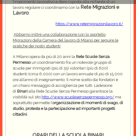
l’inserimento lavorativo e dare risposta alla richiesta di un
Rete Migrazioni e
lavoro regolare ci coordiniamo con la
Lavoro
.
https://www.retemigrazionilavoro.it/
Abbiamo iniltre una collaborazione con lo sportello
Migrazioni della Camera del lavoro di Milano per seguire le
pratiche dei nostri studenti
A Milano opera da più di 20 anni la
Rete Scuole Senza
Permesso
un coordinamento fra un notevole gruppo di
scuole per immigrati (più di 35) volontari (più di 600)
studenti (circa 6.000) con un lavoro annuale di più di 15.000
ore all’anno di insegnamento. Il nome scelto dai fondatori è
un chiaro messaggio di accoglienza per tutti. L’adesione
di
Binari
alla Rete Scuole Senza Permesso garantisce la
visibilità sul sito
http://www.scuolesenzapermesso.org/
ma
soprattutto permette l’
organizzazione di momenti di svago, di
studio, protesta e la partecipazione ad importanti progetti
cittadini
.
ORARI DELLA SCUOLA BINARI