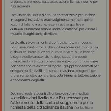
la scuola è promossa dalla associazione
Samia, insieme per
l’uguaglianza
.
L’attività fin dall’inizio si è voluta caratterizzare per un
forte
impegno di inclusione e coinvolgimento
: non solo quindi
lezioni d’italiano ma gite, feste, iniziative sportive e
culturali.
Numerose sono le uscite “didattiche” per visitare i
musei o i luoghi storici di Milano.
La
didattica
è ovviamente al centro del nostro impegno: i
nostri insegnanti volontari hanno ben presente l’importanza
di dover calibrare le lezioni, di volta in volta, sulla base dei
bisogni e delle caratteristiche degli studenti presenti,
privilegiando la lingua come strumento di comunicazione e
non come codice astratto di regole. I gruppi sono formati per
omogeneità dei livelli, ma sono al massimo eterogenei per
provenienza, età e genere:
la scuola è innanzi tutto inclusione
e conoscenza degli altri.
Decine di nostri studenti affrontano con ottimi risultati
certificazioni livello A2 e B1 necessari per
le
l’ottenimento della carta di soggiorno e per la
richiesta della cittadinanza italiana
. Per facilitare