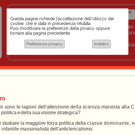
Insegnanti contro il
Calendario
Storico iniziative
razzismo
iniziative
Questa pagina richiede l'accettazione dell'utilizzo dei
cookie, che è stata in precedenza rifiutata.
Home
Scuola BINARI
Biblioteca digitale
Puoi modificare le preferenze della privacy oppure
Progetti per le scuole 2023-2024
Link
Collan
tornare alla pagina precedente.
Chi siamo
Preferenze privacy
Indietro
Coordinamento Docenti contro Razzismo, Xenofobia
Documentazione
ro
li
sono
le
ragioni
dell'attenzione
dell
a
sc
i
e
nz
a
marxi
st
a
a
ll
a
C
 politica
e
della
sua
visione
strategica?
i studiare la
maggiore forza
politica della
class
e
dominante
,
e
a
infantil
e
massimalist
a dell'anticlericalismo.