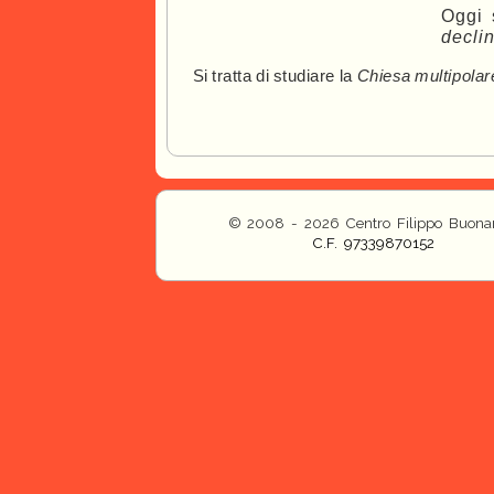
Ogg
i
decli
S
i
tratt
a
d
i
studiar
e
l
a
Chies
a
multipolar
© 2008 - 2026 Centro Filippo Buonar
C.F. 97339870152