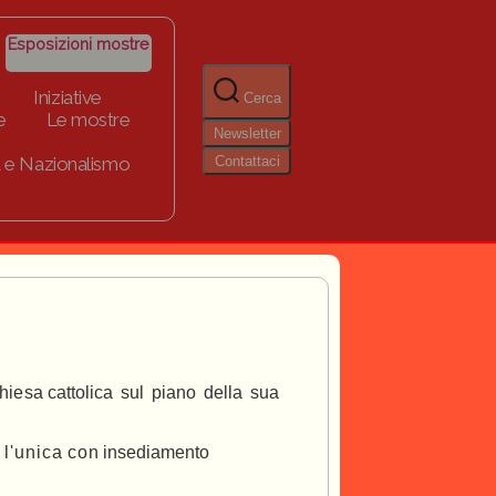
Esposizioni mostre
Iniziative
Cerca
e
Le mostre
Newsletter
Contattaci
 e Nazionalismo
hi
es
a cattolica
sul
piano
della
sua
l'unic
a
co
n insediamento