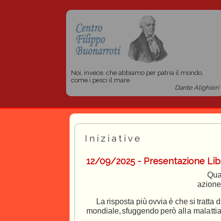
Noi, invece, che abbiamo per patria il mondo,
come i pesci il mare
Dante Alighieri
Iniziative
12/09/2025 - Presentazione Lib
Qua
azione
La
risposta
più
ovvia
è
che
si
tratta
d
mondiale,
sfuggendo
però
all
a
malatti