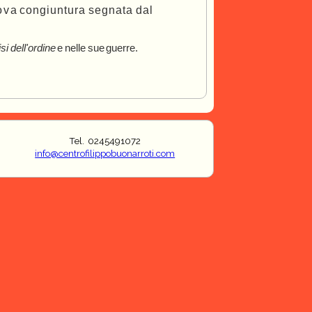
o
v
a
congiuntur
a
segnat
a
da
l
isi
dell'ordine
e
nelle
sue
guerre.
Tel. 0245491072
info@centrofilippobuonarroti.com