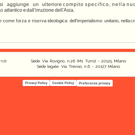
s
i
aggiung
e
u
n
ulterior
e c
o
m
p
i
t
o
s
p
e
c
i
f
i
c
o
,
n
e
l
l
a
n
u
n
o atlantico
e
dall'irruzione
dell'Asia.
e
com
e
forz
a
e
riserv
a ideologica
dell'imperialismo
unitario, nella
cr
roti
Sede: Via Rovigno, n.26 (M1 Turro) - 20125 Milano
Sede legale: Via Treviso, n.6 - 20127 Milano
Privacy Policy
Cookie Policy
Preferenze privacy