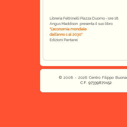
Libreria Feltrinelli Piazza Duomo - ore 18
Angus Maddison presenta il suo libro
"L’economia mondiale
dall’anno 1 al 2030"
Edizioni Pantarei
© 2008 - 2026 Centro Filippo Buonar
C.F. 97339870152