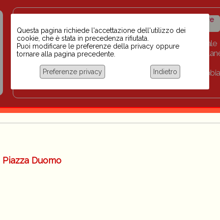
Insegnanti contro il
Calendario
Storico iniziative
razzismo
iniziative
Questa pagina richiede l'accettazione dell'utilizzo dei
cookie, che è stata in precedenza rifiutata.
Home
Scuola BINARI
Biblioteca digitale
Puoi modificare le preferenze della privacy oppure
Progetti per le scuole 2023-2024
Link
Collan
tornare alla pagina precedente.
Chi siamo
Preferenze privacy
Indietro
Coordinamento Docenti contro Razzismo, Xenofobia
Documentazione
li Piazza Duomo