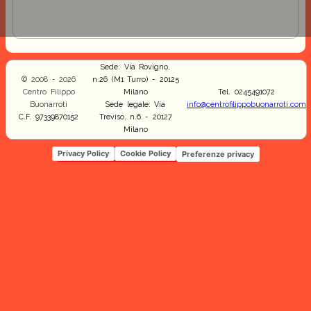
Sede: Via Rovigno,
© 2008 - 2026
n.26 (M1 Turro) - 20125
Centro Filippo
Milano
Tel. 0245491072
Buonarroti
Sede legale: Via
info@centrofilippobuonarroti.com
C.F. 97339870152
Treviso, n.6 - 20127
Milano
Privacy Policy
Cookie Policy
Preferenze privacy