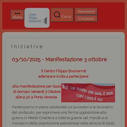
Newsletter
Cerca
Menu
Contattaci
Iniziative
03/10/2025 - Manifestazione 3 ottobre
Il Centro Filippo Buonarroti
aderis
ce e invita a partecipare
alla manifestazione per Gaza
di domani Venerdì 3 Ottobre
alle 9.30 a Porta Venezia.
Partecipiamo in piena solidarietà coi lavoratori e le lavoratrici
del sindacato, per esprimere una ferma opposizione alla
guerra in Medio Oriente e a tutte le guerre nel mondo e al
massacro della popolazione palestinese nella striscia di Gaza.