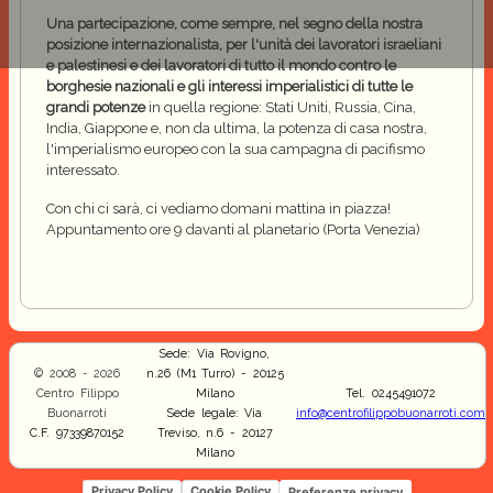
Una partecipazione, come sempre, nel segno della nostra
posizione internazionalista, per l'unità dei lavoratori israeliani
e palestinesi e dei lavoratori di tutto il mondo contro le
borghesie nazionali e gli interessi imperialistici di tutte le
grandi potenze
in quella regione: Stati Uniti, Russia, Cina,
India, Giappone e, non da ultima, la potenza di casa nostra,
l'imperialismo europeo con la sua campagna di pacifismo
interessato.
Con chi ci sarà, ci vediamo domani mattina in piazza!
Appuntamento ore 9 davanti al planetario (Porta Venezia)
Sede: Via Rovigno,
© 2008 - 2026
n.26 (M1 Turro) - 20125
Centro Filippo
Milano
Tel. 0245491072
Buonarroti
Sede legale: Via
info@centrofilippobuonarroti.com
C.F. 97339870152
Treviso, n.6 - 20127
Milano
Privacy Policy
Cookie Policy
Preferenze privacy