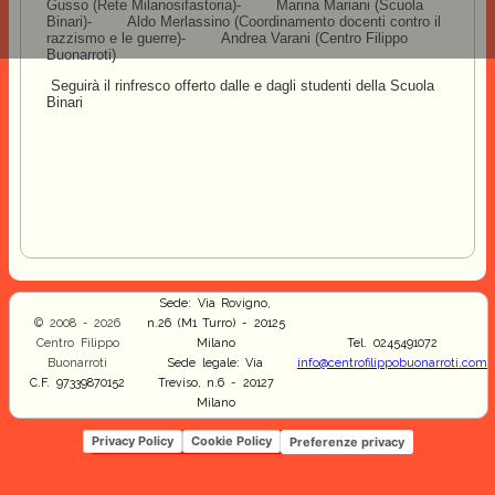
Gusso (Rete Milanosifastoria)
-
Marina Mariani (Scuola
Binari)
-
Aldo Merlassino (Coordinamento docenti contro il
razzismo e le guerre)
-
Andrea Varani (Centro Filippo
Buonarroti)
Seguirà il rinfresco offerto dalle e dagli studenti della Scuola
Binari
Sede: Via Rovigno,
© 2008 - 2026
n.26 (M1 Turro) - 20125
Centro Filippo
Milano
Tel. 0245491072
Buonarroti
Sede legale: Via
info@centrofilippobuonarroti.com
C.F. 97339870152
Treviso, n.6 - 20127
Milano
Privacy Policy
Cookie Policy
Preferenze privacy