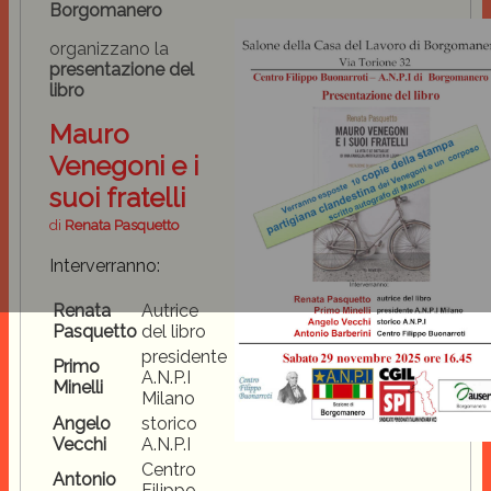
Borgomanero
organizzano la
presentazione del
libro
Mauro
Venegoni e i
suoi fratelli
di
Renata Pasquetto
Interverranno:
Renata
Autrice
Pasquetto
del libro
presidente
Primo
A.N.P.I
Minelli
Milano
Angelo
storico
Vecchi
A.N.P.I
Centro
Antonio
Filippo