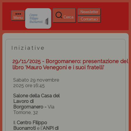
Newsletter
Cerca
Menu
Contattaci
Iniziative
29/11/2025 - Borgomanero: presentazione del
libro 'Mauro Venegoni e i suoi fratelli'
Sabato 29 novembre
2025 ore 16:45
Salone della Casa del
Lavoro di
Borgomanero -
Via
Torrione, 32
Il
Centro Filippo
Buonarroti
e l'
ANPI di