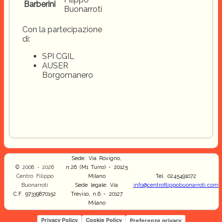
Barberini
Buonarroti
Con la partecipazione
di:
SPI CGIL
AUSER
Borgomanero
Sede: Via Rovigno,
© 2008 - 2026
n.26 (M1 Turro) - 20125
Centro Filippo
Milano
Tel. 0245491072
Buonarroti
Sede legale: Via
info@centrofilippobuonarroti.com
C.F. 97339870152
Treviso, n.6 - 20127
Milano
Privacy Policy
Cookie Policy
Preferenze privacy