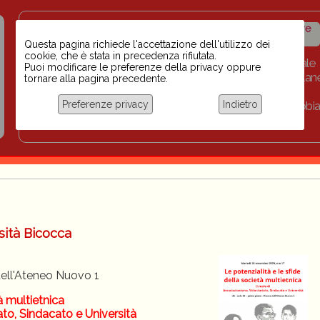
Insegnanti contro il
Calendario
Storico iniziative
razzismo
iniziative
Questa pagina richiede l'accettazione dell'utilizzo dei
cookie, che è stata in precedenza rifiutata.
Home
Scuola BINARI
Biblioteca digitale
Puoi modificare le preferenze della privacy oppure
Progetti per le scuole 2023-2024
Link
Collan
tornare alla pagina precedente.
Chi siamo
Preferenze privacy
Indietro
Coordinamento Docenti contro Razzismo, Xenofobia
Documentazione
sità Bicocca
dell'Ateneo Nuovo 1
à multietnica
ato, Sindacato e Università