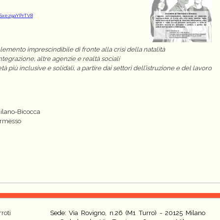
f5Sxez9aYPrTV8
mento imprescindibile di fronte alla crisi della natalità
ntegrazione, altre agenzie e realtà sociali
à più inclusive e solidali, a partire dai settori dell’istruzione e del lavoro
Milano-Bicocca
permesso
roti
Sede: Via Rovigno, n.26 (M1 Turro) - 20125 Milano