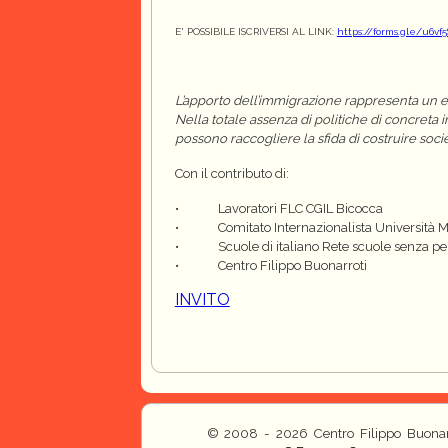
E' POSSIBILE ISCRIVERSI AL LINK:
https://forms.gle/u6v
L’apporto dell’immigrazione rappresenta un ele
Nella totale assenza di politiche di concreta i
possono raccogliere la sfida di costruire societ
Con il contributo di:
• Lavoratori FLC CGIL Bicocca
•
Comitato Internazionalista Università 
•
Scuole di italiano Rete scuole senza 
•
Centro Filippo Buonarroti
INVITO
© 2008 - 2026 Centro Filippo Buonar