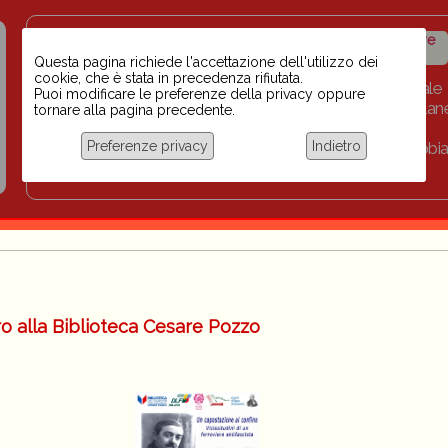
Insegnanti contro il
Calendario
Storico iniziative
razzismo
iniziative
Questa pagina richiede l'accettazione dell'utilizzo dei
cookie, che è stata in precedenza rifiutata.
Home
Scuola BINARI
Biblioteca digitale
Puoi modificare le preferenze della privacy oppure
Progetti per le scuole 2023-2024
Link
Collan
tornare alla pagina precedente.
Chi siamo
Preferenze privacy
Indietro
Coordinamento Docenti contro Razzismo, Xenofobia
Documentazione
o alla Biblioteca Cesare Pozzo