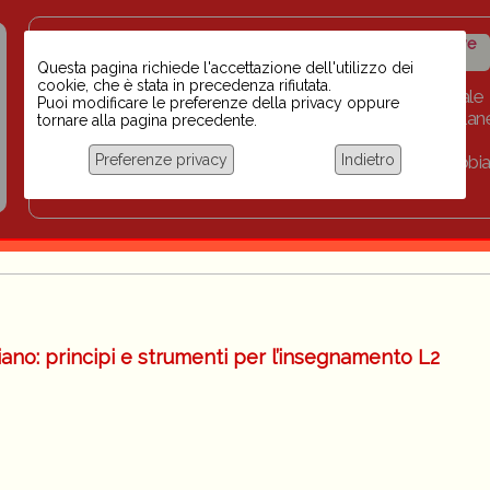
Insegnanti contro il
Calendario
Storico iniziative
razzismo
iniziative
Questa pagina richiede l'accettazione dell'utilizzo dei
cookie, che è stata in precedenza rifiutata.
Home
Scuola BINARI
Biblioteca digitale
Puoi modificare le preferenze della privacy oppure
Progetti per le scuole 2023-2024
Link
Collan
tornare alla pagina precedente.
Chi siamo
Preferenze privacy
Indietro
Coordinamento Docenti contro Razzismo, Xenofobia
Documentazione
liano: principi e strumenti per l’insegnamento L2