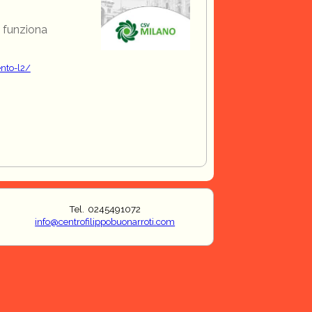
e funziona
ento-l2/
Tel. 0245491072
info@centrofilippobuonarroti.com