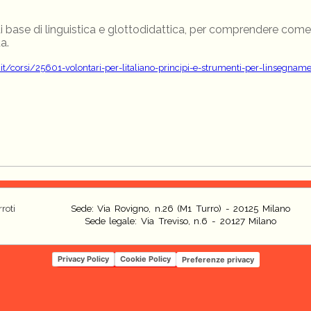
i base di linguistica e glottodidattica, per comprendere com
a.
t/corsi/25601-volontari-per-litaliano-principi-e-strumenti-per-linsegnam
roti
Sede: Via Rovigno, n.26 (M1 Turro) - 20125 Milano
Sede legale: Via Treviso, n.6 - 20127 Milano
Privacy Policy
Cookie Policy
Preferenze privacy