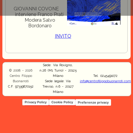
GIOVANNI COVONE
interviene Franco Prati
Modera Salvo
Bordonaro
INVITO
Sede: Via Rovigno,
© 2008 - 2026
n.26 (M1 Turro) - 20125
Centro Filippo
Milano
Tel. 0245491072
Buonarroti
Sede legale: Via
info@centrofilippobuonarroti.com
C.F. 97339870152
Treviso, n.6 - 20127
Milano
Privacy Policy
Cookie Policy
Preferenze privacy