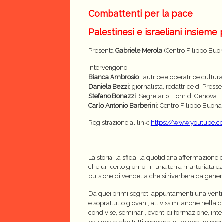
Combattenti per la pace
Palestinesi e israeliani insieme 
Presenta
Gabriele Merola
(Centro Filippo Buon
Intervengono:
Bianca Ambrosio
: autrice e operatrice cultur
Daniela Bezzi
: giornalista, redattrice di Press
Stefano Bonazzi
: Segretario Fiom di Genova
Carlo Antonio Barberini
: Centro Filippo Buonar
Registrazione al link
:
https://www.youtube.
La storia, la sfida, la quotidiana affermazione 
che un certo giorno, in una terra martoriata dal
pulsione di vendetta che si riverbera da gener
Da quei primi segreti appuntamenti una venti
e soprattutto giovani, attivissimi anche nella
condivise, seminari, eventi di formazione, inter
nazionale’ che tutti sognano, oltre che un mod