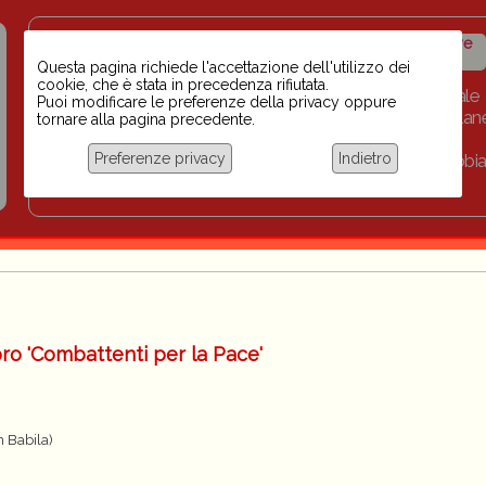
Insegnanti contro il
Calendario
Storico iniziative
razzismo
iniziative
Questa pagina richiede l'accettazione dell'utilizzo dei
cookie, che è stata in precedenza rifiutata.
Home
Scuola BINARI
Biblioteca digitale
Puoi modificare le preferenze della privacy oppure
Progetti per le scuole 2023-2024
Link
Collan
tornare alla pagina precedente.
Chi siamo
Preferenze privacy
Indietro
Coordinamento Docenti contro Razzismo, Xenofobia
Documentazione
ro 'Combattenti per la Pace'
n Babila)