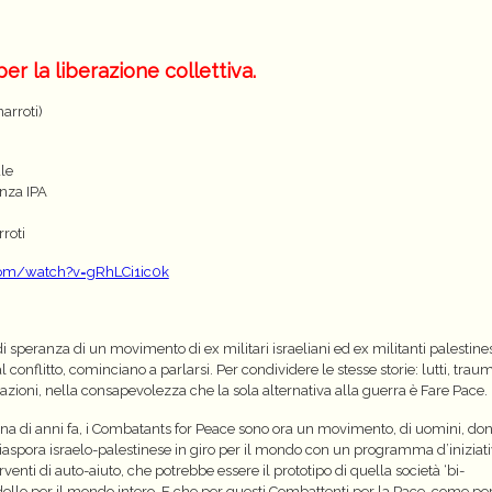
per la liberazione collettiva.
arroti)
ale
enza IPA
roti
com/watch?v=gRhLCi1ic0k
di speranza di un movimento di ex militari israeliani ed ex militanti palestine
 conflitto, cominciano a parlarsi. Per condividere le stesse storie: lutti, traum
azioni, nella consapevolezza che la sola alternativa alla guerra è Fare Pace.
na di anni fa, i Combatants for Peace sono ora un movimento, di uomini, do
 diaspora israelo-palestinese in giro per il mondo con un programma d’iniziat
venti di auto-aiuto, che potrebbe essere il prototipo di quella società ‘bi-
ello per il mondo intero. E che per questi Combattenti per la Pace, come per