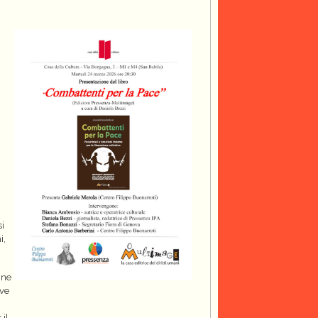
si
i,
nne
ive
 il