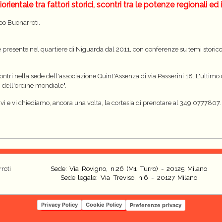
entale tra fattori storici, scontri tra le potenze regionali ed 
ppo Buonarroti.
 è presente nel quartiere di Niguarda dal 2011, con conferenze su temi storico/po
ontri nella sede dell'associazione Quint'Assenza di via Passerini 18. L'ultimo d
i dell'ordine mondiale".
i e vi chiediamo, ancora una volta, la cortesia di prenotare al 349.0777807.
roti
Sede: Via Rovigno, n.26 (M1 Turro) - 20125 Milano
Sede legale: Via Treviso, n.6 - 20127 Milano
Privacy Policy
Cookie Policy
Preferenze privacy