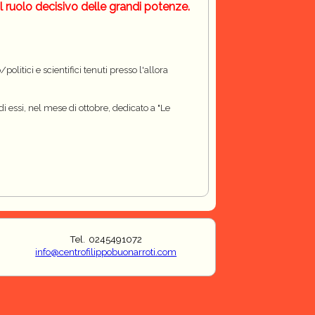
il ruolo decisivo delle grandi potenze.
litici e scientifici tenuti presso l'allora
i essi, nel mese di ottobre, dedicato a "Le
Tel. 0245491072
info@centrofilippobuonarroti.com