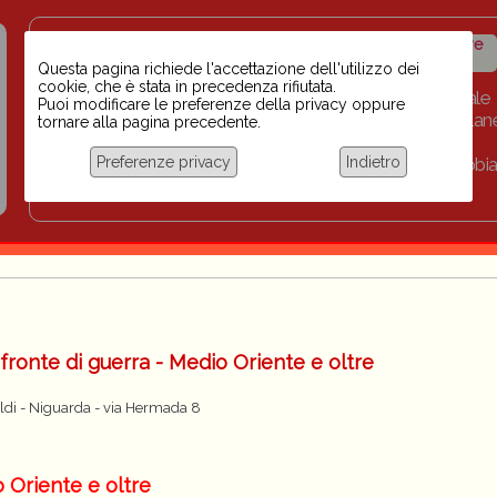
Insegnanti contro il
Calendario
Storico iniziative
razzismo
iniziative
Questa pagina richiede l'accettazione dell'utilizzo dei
cookie, che è stata in precedenza rifiutata.
Home
Scuola BINARI
Biblioteca digitale
Puoi modificare le preferenze della privacy oppure
Progetti per le scuole 2023-2024
Link
Collan
tornare alla pagina precedente.
Chi siamo
Preferenze privacy
Indietro
Coordinamento Docenti contro Razzismo, Xenofobia
Documentazione
fronte di guerra - Medio Oriente e oltre
oldi - Niguarda - via Hermada 8
o Oriente e oltre