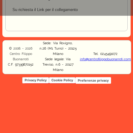
Su richiesta il Link per il collegamento
Sede: Via Rovigno,
© 2008 - 2026
n.26 (M1 Turro) - 20125
Centro Filippo
Milano
Tel. 0245491072
Buonarroti
Sede legale: Via
info@centrofilippobuonarroti.com
C.F. 97339870152
Treviso, n.6 - 20127
Milano
Privacy Policy
Cookie Policy
Preferenze privacy