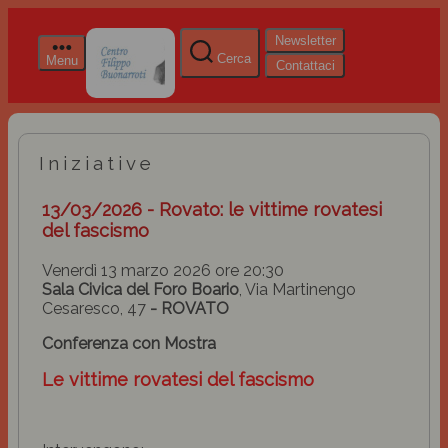
Newsletter
Cerca
Menu
Contattaci
Iniziative
13/03/2026 - Rovato: le vittime rovatesi
del fascismo
Venerdì 13 marzo 2026 ore 20:30
Sala Civica del Foro Boario
, Via Martinengo
Cesaresco, 47
- ROVATO
Conferenza con Mostra
Le vittime rovatesi del fascismo