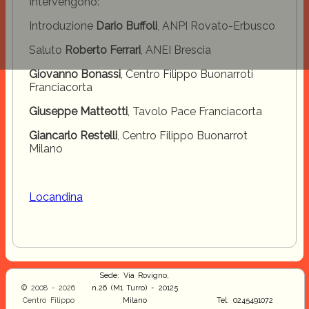
Intervengono:
Introduzione
Dario Buffoli
, ANPI Rovato-Erbusco
Saluto
Roberto Ferrari
, ANEI Brescia
Giovanno Bonassi
, Centro Filippo Buonarroti
Franciacorta
Giuseppe Matteotti
, Tavolo Pace Franciacorta
Giancarlo Restelli
, Centro Filippo Buonarrot
Milano
Locandina
Sede: Via Rovigno,
© 2008 - 2026
n.26 (M1 Turro) - 20125
Centro Filippo
Milano
Tel. 0245491072