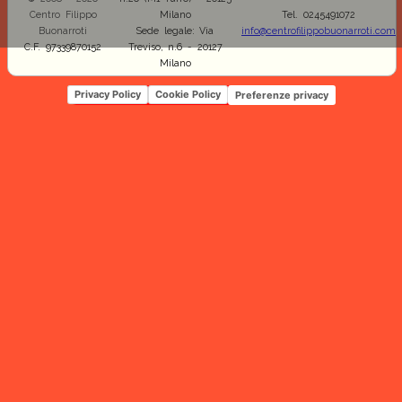
Centro Filippo
Milano
Tel. 0245491072
Buonarroti
Sede legale: Via
info@centrofilippobuonarroti.com
C.F. 97339870152
Treviso, n.6 - 20127
Milano
Privacy Policy
Cookie Policy
Preferenze privacy