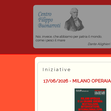
Noi, invece, che abbiamo per patria il mondo,
come i pesci il mare
Dante Alighieri
Iniziative
17/06/2026 - MILANO OPERAI