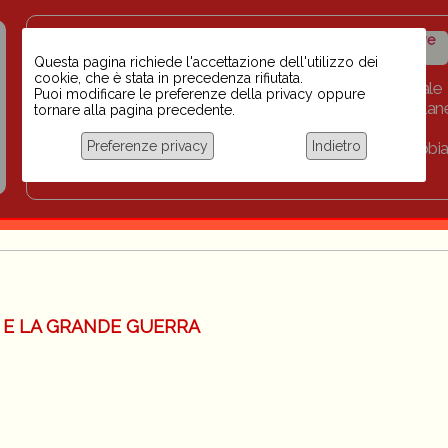
Insegnanti contro il
Calendario
Storico iniziative
razzismo
iniziative
Questa pagina richiede l'accettazione dell'utilizzo dei
cookie, che è stata in precedenza rifiutata.
Home
Scuola BINARI
Biblioteca digitale
Puoi modificare le preferenze della privacy oppure
Progetti per le scuole 2023-2024
Link
Collan
tornare alla pagina precedente.
Chi siamo
Preferenze privacy
Indietro
Coordinamento Docenti contro Razzismo, Xenofobia
Documentazione
A E LA GRANDE GUERRA