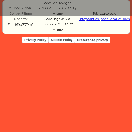
Sede: Via Rovigno,
© 2008 - 2026
n.26 (M1 Turro) - 20125
Centro Filippo
Milano
Tel. 0245491072
Buonarroti
Sede legale: Via
info@centrofilippobuonarroti.com
C.F. 97339870152
Treviso, n.6 - 20127
Milano
Privacy Policy
Cookie Policy
Preferenze privacy