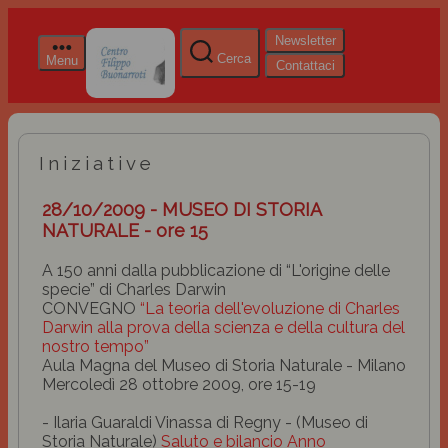
Newsletter
Cerca
Menu
Contattaci
Iniziative
28/10/2009 - MUSEO DI STORIA
NATURALE - ore 15
A 150 anni dalla pubblicazione di “L'origine delle
specie” di Charles Darwin
CONVEGNO
“La teoria dell'evoluzione di Charles
Darwin alla prova della scienza e della cultura del
nostro tempo”
Aula Magna del Museo di Storia Naturale - Milano
Mercoledì 28 ottobre 2009, ore 15-19
- Ilaria Guaraldi Vinassa di Regny - (Museo di
Storia Naturale)
Saluto e bilancio Anno