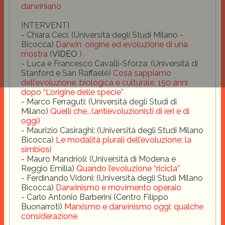
darwiniano
INTERVENTI
- Chiara Ceci: (Università degli Studi Milano -
Bicocca)
Darwin: origine ed evoluzione di una
mostra (
VIDEO
)
- Luca e Francesco Cavalli-Sforza: (Università di
Stanford e San Raffaele)
Cosa sappiamo
dell’evoluzione, biologica e culturale, 150 anni
dopo “L’origine delle specie”
- Marco Ferraguti: (Università degli Studi di
Milano)
Quelli che...(antievoluzionisti di ieri e di
oggi)
- Maurizio Casiraghi: (Università degli Studi Milano
Bicocca)
Le modalità plurali dell’evoluzione: la
simbiosi
- Mauro Mandrioli: (Università di Modena e
Reggio Emilia)
Quando l’evoluzione “ricicla”
- Ferdinando Vidoni: (Università degli Studi Milano
Bicocca)
Darwinismo e movimento operaio
- Carlo Antonio Barberini (Centro Filippo
Buonarroti)
Marxismo e darwinismo oggi: qualche
considerazione