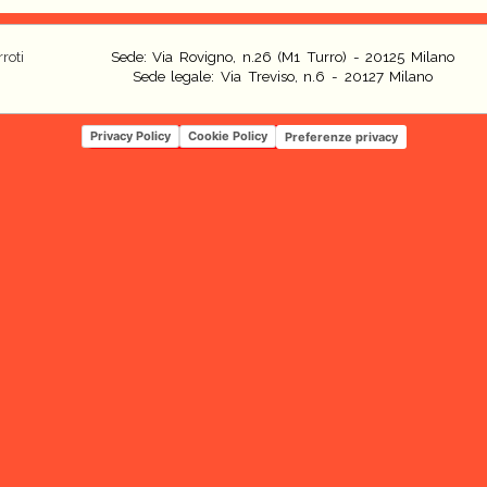
roti
Sede: Via Rovigno, n.26 (M1 Turro) - 20125 Milano
Sede legale: Via Treviso, n.6 - 20127 Milano
Privacy Policy
Cookie Policy
Preferenze privacy