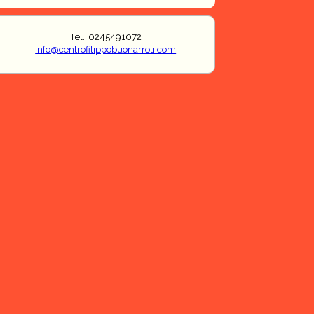
Tel. 0245491072
info@centrofilippobuonarroti.com