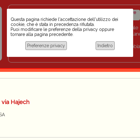
Insegnanti contro il
Calendario
Storico iniziative
razzismo
iniziative
Questa pagina richiede l'accettazione dell'utilizzo dei
cookie, che è stata in precedenza rifiutata.
Home
Scuola BINARI
Biblioteca digitale
Puoi modificare le preferenze della privacy oppure
Progetti per le scuole 2023-2024
Link
Collan
tornare alla pagina precedente.
Chi siamo
Preferenze privacy
Indietro
Coordinamento Docenti contro Razzismo, Xenofobia
Documentazione
i via Hajech
SSA