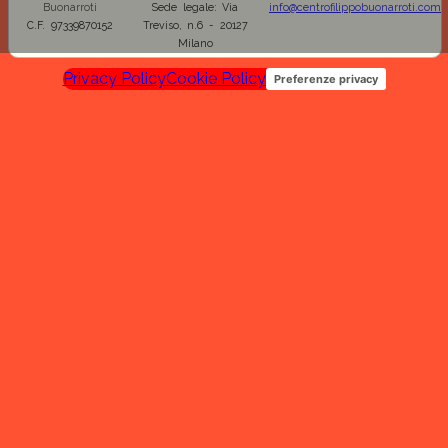
Buonarroti
Sede legale: Via
info@centrofilippobuonarroti.com
C.F. 97339870152
Treviso, n.6 - 20127
Milano
Privacy Policy
Cookie Policy
Preferenze privacy