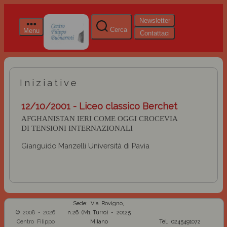
Newsletter
Cerca
Menu
Contattaci
Iniziative
12/10/2001 - Liceo classico Berchet
AFGHANISTAN IERI COME OGGI CROCEVIA
DI TENSIONI INTERNAZIONALI
Gianguido Manzelli Università di Pavia
Sede: Via Rovigno,
© 2008 - 2026
n.26 (M1 Turro) - 20125
Centro Filippo
Milano
Tel. 0245491072