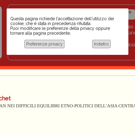
Insegnanti contro il
Calendario
Storico iniziative
razzismo
iniziative
Questa pagina richiede l'accettazione dell'utilizzo dei
cookie, che è stata in precedenza rifiutata.
Home
Scuola BINARI
Biblioteca digitale
Puoi modificare le preferenze della privacy oppure
Progetti per le scuole 2023-2024
Link
Collan
tornare alla pagina precedente.
Chi siamo
Preferenze privacy
Indietro
Coordinamento Docenti contro Razzismo, Xenofobia
Documentazione
chet
 NEI DIFFICILI EQUILIBRI ETNO-POLITICI DELL’ASIA CENTR