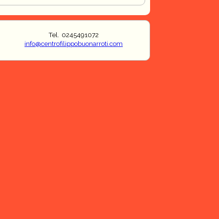
Tel. 0245491072
info@centrofilippobuonarroti.com