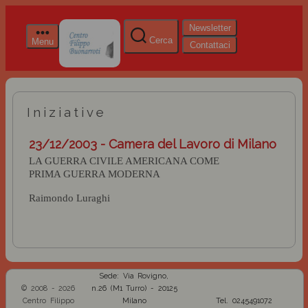
Newsletter
Cerca
Menu
Contattaci
Iniziative
23/12/2003 - Camera del Lavoro di Milano
LA GUERRA CIVILE AMERICANA COME
PRIMA GUERRA MODERNA
Raimondo Luraghi
Sede: Via Rovigno,
© 2008 - 2026
n.26 (M1 Turro) - 20125
Centro Filippo
Milano
Tel. 0245491072