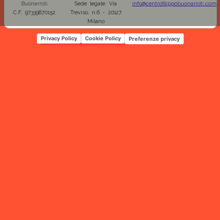
Buonarroti
Sede legale: Via
info@centrofilippobuonarroti.com
C.F. 97339870152
Treviso, n.6 - 20127
Milano
Privacy Policy
Cookie Policy
Preferenze privacy