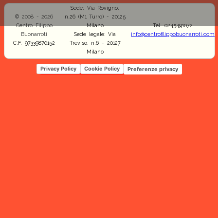
Sede: Via Rovigno,
© 2008 - 2026
n.26 (M1 Turro) - 20125
Centro Filippo
Milano
Tel. 0245491072
Buonarroti
Sede legale: Via
info@centrofilippobuonarroti.com
C.F. 97339870152
Treviso, n.6 - 20127
Milano
Privacy Policy
Cookie Policy
Preferenze privacy