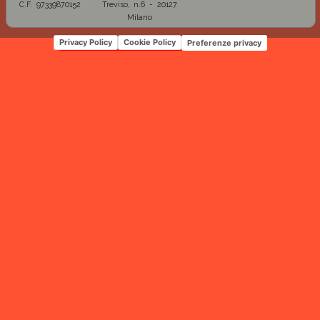
C.F. 97339870152
Treviso, n.6 - 20127
Milano
Privacy Policy
Cookie Policy
Preferenze privacy