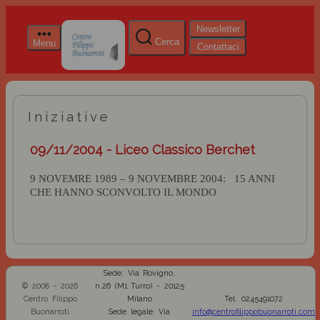
Newsletter
Cerca
Menu
Contattaci
Iniziative
09/11/2004 - Liceo Classico Berchet
9 NOVEMRE 1989 – 9 NOVEMBRE 2004:
15 ANNI
CHE HANNO SCONVOLTO IL MONDO
Sede: Via Rovigno,
© 2008 - 2026
n.26 (M1 Turro) - 20125
Centro Filippo
Milano
Tel. 0245491072
Buonarroti
Sede legale: Via
info@centrofilippobuonarroti.com