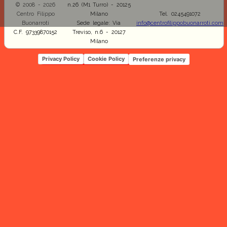
© 2008 - 2026
n.26 (M1 Turro) - 20125
Centro Filippo
Milano
Tel. 0245491072
Buonarroti
Sede legale: Via
info@centrofilippobuonarroti.com
C.F. 97339870152
Treviso, n.6 - 20127
Milano
Privacy Policy
Cookie Policy
Preferenze privacy