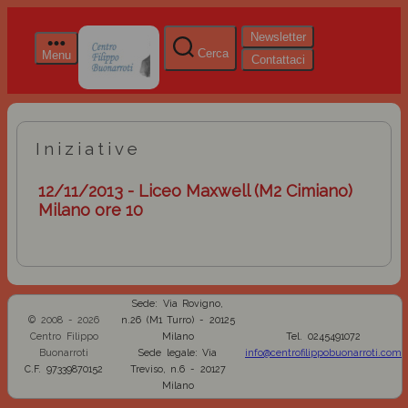
Newsletter
Cerca
Menu
Contattaci
Iniziative
12/11/2013 - Liceo Maxwell (M2 Cimiano)
Milano ore 10
Sede: Via Rovigno,
© 2008 - 2026
n.26 (M1 Turro) - 20125
Centro Filippo
Milano
Tel. 0245491072
Buonarroti
Sede legale: Via
info@centrofilippobuonarroti.com
C.F. 97339870152
Treviso, n.6 - 20127
Milano