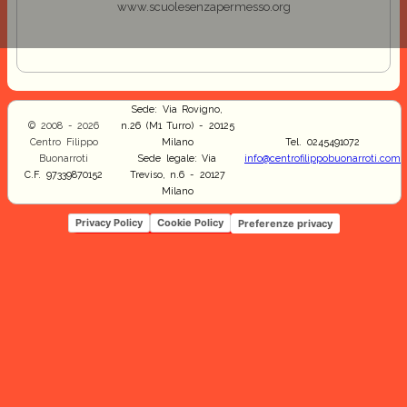
www.scuolesenzapermesso.org
Sede: Via Rovigno,
© 2008 - 2026
n.26 (M1 Turro) - 20125
Centro Filippo
Milano
Tel. 0245491072
Buonarroti
Sede legale: Via
info@centrofilippobuonarroti.com
C.F. 97339870152
Treviso, n.6 - 20127
Milano
Privacy Policy
Cookie Policy
Preferenze privacy