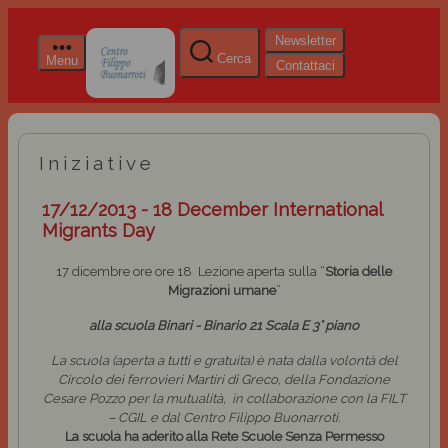
Newsletter
Cerca
Menu
Contattaci
Iniziative
17/12/2013 - 18 December International
Migrants Day
17 dicembre ore
ore 18 Lezione aperta sulla “
Storia delle
Migrazioni umane
”
alla scuola Binari - Binario 21 Scala E 3° piano
La scuola (aperta a tutti e gratuita) è nata dalla volontà del
Circolo dei ferrovieri Martiri di Greco, della Fondazione
Cesare Pozzo per la mutualità, in collaborazione con la FILT
– CGIL e dal Centro Filippo Buonarroti.
La scuola ha aderito alla Rete Scuole Senza Permesso