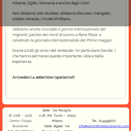
Albania, Egitto, Romania e anche dagli USA!
Non abbiamo solo studiato,
abbiamo discusso, mangiato,
visitato
Venezia, i musei di Milano….
Abbiamo anche ricordato il giorno internazionale dei
migranti, parlato dei morti di lavoro a Rana Plaza e
celebrato la giornata internazionalista del Primo maggio.
Grazie a tutti gli amici del sindacato .(in particolare Davide…)
che hanno permesso questa importante, utile e bella
esperienza
Arrivederci a settembre (speriamo!!)
Sede: Via Rovigno,
© 2008 - 2026
n.26 (M1 Turro) - 20125
Centro Filippo
Milano
Tel. 0245491072
Buonarroti
Sede legale: Via
info@centrofilippobuonarroti.com