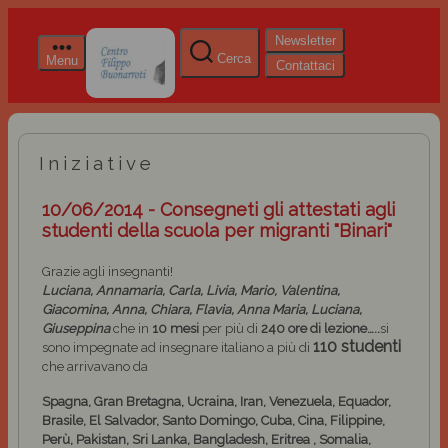
Newsletter
Cerca
Menu
Contattaci
Iniziative
10/06/2014 - Consegneti gli attestati agli
studenti della scuola per migranti "Binari"
Grazie agli insegnanti!
Luciana, Annamaria, Carla, Livia, Mario, Valentina,
Giacomina, Anna, Chiara, Flavia, Anna Maria, Luciana,
Giuseppina
che in
10 mesi
per più di
240 ore di lezione…..
si
110 studenti
sono impegnate ad insegnare italiano a più di
che arrivavano da
Spagna, Gran Bretagna, Ucraina, Iran, Venezuela, Equador,
Brasile, El Salvador, Santo Domingo, Cuba, Cina, Filippine,
Perù, Pakistan, Sri Lanka, Bangladesh, Eritrea , Somalia,