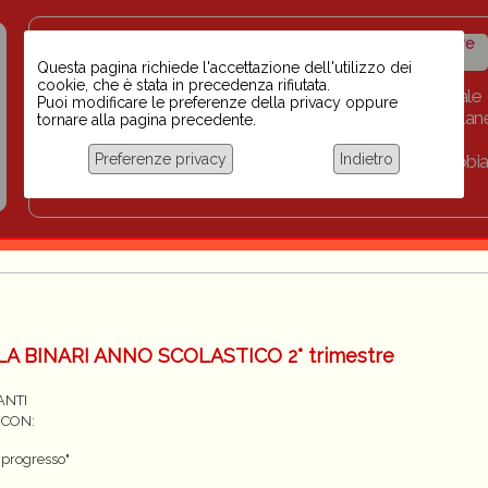
Insegnanti contro il
Calendario
Storico iniziative
razzismo
iniziative
Questa pagina richiede l'accettazione dell'utilizzo dei
cookie, che è stata in precedenza rifiutata.
Home
Scuola BINARI
Biblioteca digitale
Puoi modificare le preferenze della privacy oppure
Progetti per le scuole 2023-2024
Link
Collan
tornare alla pagina precedente.
Chi siamo
Preferenze privacy
Indietro
Coordinamento Docenti contro Razzismo, Xenofobia
Documentazione
LA BINARI ANNO SCOLASTICO 2° trimestre
ANTI
 CON:
l progresso"