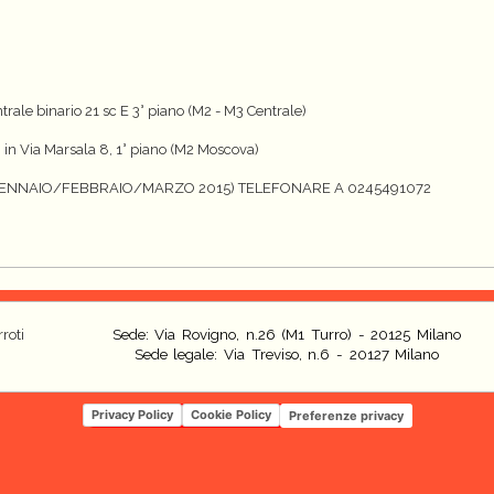
ale binario 21 sc E 3° piano (M2 - M3 Centrale)
n Via Marsala 8, 1° piano (M2 Moscova)
(GENNAIO/FEBBRAIO/MARZO 2015) TELEFONARE A 0245491072
roti
Sede: Via Rovigno, n.26 (M1 Turro) - 20125 Milano
Sede legale: Via Treviso, n.6 - 20127 Milano
Privacy Policy
Cookie Policy
Preferenze privacy