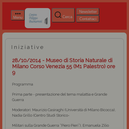
Newsletter
Cerca
Menu
Contattaci
Iniziative
28/10/2014 - Museo di Storia Naturale di
Milano Corso Venezia 55 (M1 Palestro) ore
9
Programma
Prima parte - presentazione del tema malattia e Grande
Guerra
Moderatori: Maurizio Casiraghi (Università di Milano Bicocca),
Nadia Grillo (Centro Studi Storico-
Militari sulla Grande Guerra “Piero Pieri”), Emanuela Zilio