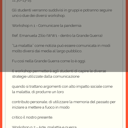
11.30-13-15
Gli studenti verranno suddivisi in gruppi e potranno seguire
uno o due dei diversi workshop.
Workshop n.1 - Comunicare la pandemia
Ref. Emanuela Zilio (WW1 - dentro la Grande Guerra)
“La malattia” come notizia può essere comunicata in modi
molto diversi dai media al largo pubblico.
Fu così nella Grande Guerra come lo è oggi.
Il workshop permetterà agli studenti di capire le diverse
strategie utilizzate dalla comunicazione
quando si trattano argomenti con alto impatto sociale come
la malattia, di produrre un loro
contributo personale, di utilizzare la memoria del passato per
iniziare a mettere a fuoco in modo
critico il nostro presente.
Workshop n.2 - Arte, malattia e guerra