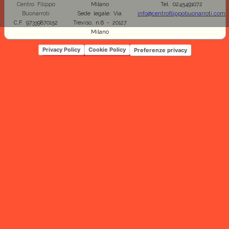
Centro Filippo
Milano
Tel. 0245491072
Buonarroti
Sede legale: Via
info@centrofilippobuonarroti.com
C.F. 97339870152
Treviso, n.6 - 20127
Milano
Privacy Policy
Cookie Policy
Preferenze privacy