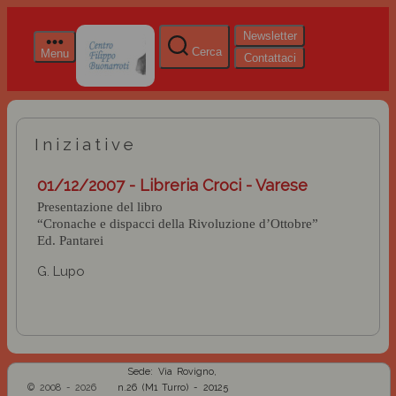
Newsletter
Cerca
Menu
Contattaci
Iniziative
01/12/2007 - Libreria Croci - Varese
Presentazione del libro
“Cronache e dispacci della Rivoluzione d’Ottobre”
Ed. Pantarei
G. Lupo
Sede: Via Rovigno,
© 2008 - 2026
n.26 (M1 Turro) - 20125