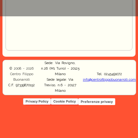
Sede: Via Rovigno,
© 2008 - 2026
n.26 (M1 Turro) - 20125
Centro Filippo
Milano
Tel. 0245491072
Buonarroti
Sede legale: Via
info@centrofilippobuonarroti.com
C.F. 97339870152
Treviso, n.6 - 20127
Milano
Privacy Policy
Cookie Policy
Preferenze privacy