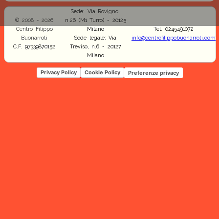
Sede: Via Rovigno,
© 2008 - 2026
n.26 (M1 Turro) - 20125
Centro Filippo
Milano
Tel. 0245491072
Buonarroti
Sede legale: Via
info@centrofilippobuonarroti.com
C.F. 97339870152
Treviso, n.6 - 20127
Milano
Privacy Policy
Cookie Policy
Preferenze privacy