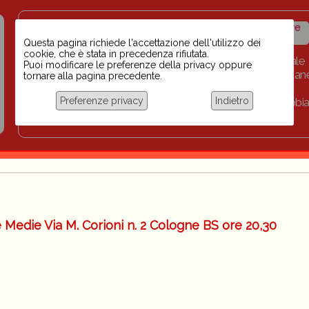
Insegnanti contro il
Calendario
Storico iniziative
razzismo
iniziative
Questa pagina richiede l'accettazione dell'utilizzo dei
cookie, che è stata in precedenza rifiutata.
Home
Scuola BINARI
Biblioteca digitale
Puoi modificare le preferenze della privacy oppure
Progetti per le scuole 2023-2024
Link
Collan
tornare alla pagina precedente.
Chi siamo
Preferenze privacy
Indietro
Coordinamento Docenti contro Razzismo, Xenofobia
Documentazione
Medie Via M. Corioni n. 2 Cologne BS ore 20,30