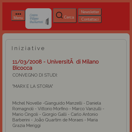
Newsletter
Cerca
Menu
Contattaci
Iniziative
11/03/2008 - UniversitÃ di Milano
Bicocca
CONVEGNO DI STUDI:
"MARX E LA STORIA"
Michel Novelle -Gianguido Manzelli - Daniela
Romagnoli - Vittorio Morfino - Marco Vanzulli -
Mario Cingoli - Giorgio Galli
- Carlo Antonio
ã
Barberini - Jo
o Quartim de Moraes - Maria
Grazia Meriggi