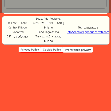
Sede: Via Rovigno,
© 2008 - 2026
n.26 (M1 Turro) - 20125
Centro Filippo
Milano
Tel. 0245491072
Buonarroti
Sede legale: Via
info@centrofilippobuonarroti.com
C.F. 97339870152
Treviso, n.6 - 20127
Milano
Privacy Policy
Cookie Policy
Preferenze privacy